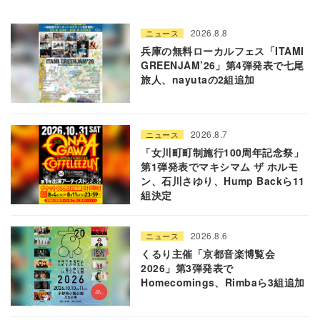
2026.8.8
ニュース
兵庫の無料ローカルフェス「ITAMI
GREENJAM’26」第4弾発表で七尾
旅人、nayutaの2組追加
2026.8.7
ニュース
「女川町町制施行100周年記念祭」
第1弾発表でマキシマム ザ ホルモ
ン、石川さゆり、Hump Backら11
組決定
2026.8.6
ニュース
くるり主催「京都音楽博覧会
2026」第3弾発表で
Homecomings、Rimbaら3組追加