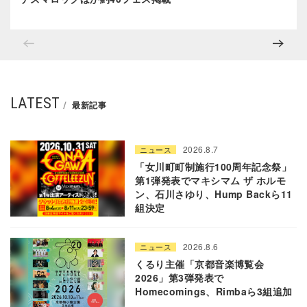
LATEST
最新記事
2026.8.7
ニュース
「女川町町制施行100周年記念祭」
第1弾発表でマキシマム ザ ホルモ
ン、石川さゆり、Hump Backら11
組決定
2026.8.6
ニュース
くるり主催「京都音楽博覧会
2026」第3弾発表で
Homecomings、Rimbaら3組追加