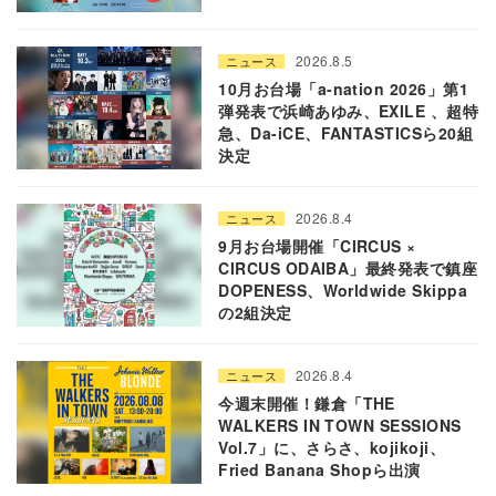
2026.8.5
ニュース
10月お台場「a-nation 2026」第1
弾発表で浜崎あゆみ、EXILE 、超特
急、Da-iCE、FANTASTICSら20組
決定
2026.8.4
ニュース
9月お台場開催「CIRCUS ×
CIRCUS ODAIBA」最終発表で鎮座
DOPENESS、Worldwide Skippa
の2組決定
2026.8.4
ニュース
今週末開催！鎌倉「THE
WALKERS IN TOWN SESSIONS
Vol.7」に、さらさ、kojikoji、
Fried Banana Shopら出演