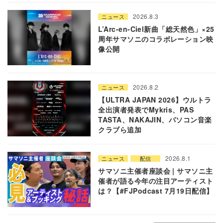
2026.8.3
ニュース
L’Arc-en-Ciel新曲「総天然色」×25
周年サマソニのコラボレーション映
像公開
2026.8.2
ニュース
【ULTRA JAPAN 2026】ウルトラ
全出演者発表でMykris、PAS
TASTA、NAKAJIN、パソコン音楽
クラブら追加
2026.8.1
ニュース
配信
サマソニ主催者座談会 | サマソニ主
催者が語る今年の注目アーティスト
は？【#FJPodcast 7月19日配信】