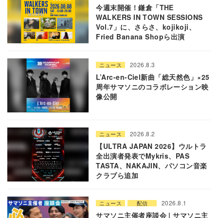
今週末開催！鎌倉「THE
WALKERS IN TOWN SESSIONS
Vol.7」に、さらさ、kojikoji、
Fried Banana Shopら出演
2026.8.3
ニュース
L’Arc-en-Ciel新曲「総天然色」×25
周年サマソニのコラボレーション映
像公開
2026.8.2
ニュース
【ULTRA JAPAN 2026】ウルトラ
全出演者発表でMykris、PAS
TASTA、NAKAJIN、パソコン音楽
クラブら追加
2026.8.1
ニュース
配信
サマソニ主催者座談会 | サマソニ主