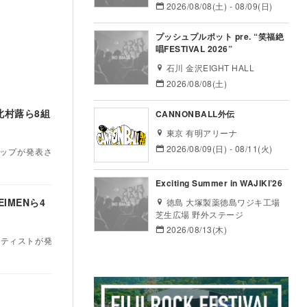
2026/08/08(土) - 08/09(日)
プッシュプルポット pre. “笑福絶
唱FESTIVAL 2026”
石川 金沢EIGHT HALL
2026/08/08(土)
、北村蕗ら8組
CANNONBALL外伝
東京 有明アリーナ
2026/08/09(日) - 08/11(火)
ナップが発表さ
Exciting Summer in WAJIKI’26
IMENら4
徳島 大塚製薬徳島ワジキ工場
芝生広場 野外ステージ
2026/08/13(木)
アーティストが発