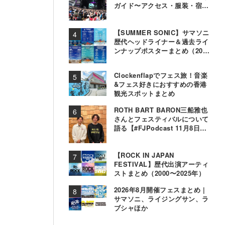
ガイド〜アクセス・服装・宿泊
事情〜
【SUMMER SONIC】サマソニ
歴代ヘッドライナー＆過去ライ
ンナップポスターまとめ（2000
年〜2025年）
Clockenflapでフェス旅！音楽
&フェス好きにおすすめの香港
観光スポットまとめ
ROTH BART BARON三船雅也
さんとフェスティバルについて
語る【#FJPodcast 11月8日配
信】
【ROCK IN JAPAN
FESTIVAL】歴代出演アーティ
ストまとめ（2000〜2025年）
2026年8月開催フェスまとめ |
サマソニ、ライジングサン、ラ
ブシャほか