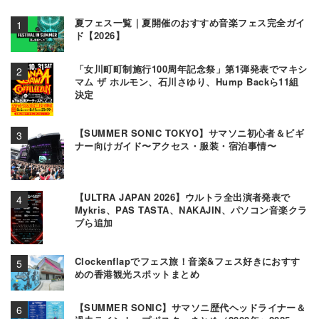
夏フェス一覧｜夏開催のおすすめ音楽フェス完全ガイ
ド【2026】
「女川町町制施行100周年記念祭」第1弾発表でマキシ
マム ザ ホルモン、石川さゆり、Hump Backら11組
決定
【SUMMER SONIC TOKYO】サマソニ初心者＆ビギ
ナー向けガイド〜アクセス・服装・宿泊事情〜
【ULTRA JAPAN 2026】ウルトラ全出演者発表で
Mykris、PAS TASTA、NAKAJIN、パソコン音楽クラ
ブら追加
Clockenflapでフェス旅！音楽&フェス好きにおすす
めの香港観光スポットまとめ
【SUMMER SONIC】サマソニ歴代ヘッドライナー＆