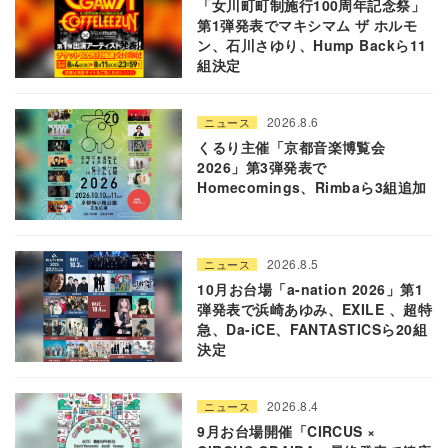
「女川町町制施行100周年記念祭」
第1弾発表でマキシマム ザ ホルモ
ン、石川さゆり、Hump Backら11
組決定
2026.8.6
ニュース
くるり主催「京都音楽博覧会
2026」第3弾発表で
Homecomings、Rimbaら3組追加
2026.8.5
ニュース
10月お台場「a-nation 2026」第1
弾発表で浜崎あゆみ、EXILE 、超特
急、Da-iCE、FANTASTICSら20組
決定
2026.8.4
ニュース
9月お台場開催「CIRCUS ×