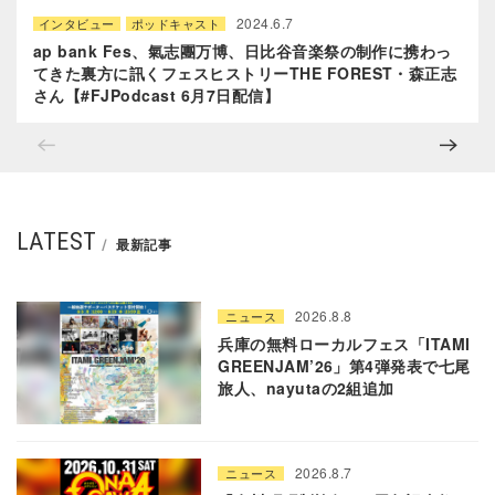
2024.6.7
インタビュー
ポッドキャスト
ap bank Fes、氣志團万博、日比谷音楽祭の制作に携わっ
てきた裏方に訊くフェスヒストリーTHE FOREST・森正志
さん【#FJPodcast 6月7日配信】
LATEST
最新記事
2026.8.8
ニュース
兵庫の無料ローカルフェス「ITAMI
GREENJAM’26」第4弾発表で七尾
旅人、nayutaの2組追加
2026.8.7
ニュース