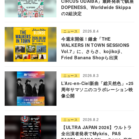
CIRCUS ODAIBA」最終発表で鎮座
DOPENESS、Worldwide Skippa
の2組決定
2026.8.4
ニュース
今週末開催！鎌倉「THE
WALKERS IN TOWN SESSIONS
Vol.7」に、さらさ、kojikoji、
Fried Banana Shopら出演
2026.8.3
ニュース
L’Arc-en-Ciel新曲「総天然色」×25
周年サマソニのコラボレーション映
像公開
2026.8.2
ニュース
【ULTRA JAPAN 2026】ウルトラ
全出演者発表でMykris、PAS