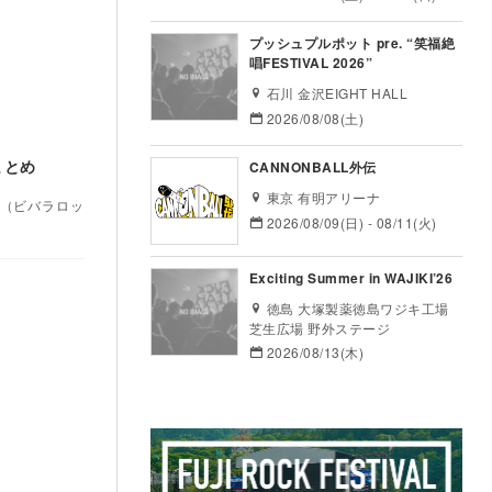
プッシュプルポット pre. “笑福絶
唱FESTIVAL 2026”
石川 金沢EIGHT HALL
2026/08/08(土)
まとめ
CANNONBALL外伝
東京 有明アリーナ
K」（ビバラロッ
2026/08/09(日) - 08/11(火)
Exciting Summer in WAJIKI’26
徳島 大塚製薬徳島ワジキ工場
芝生広場 野外ステージ
2026/08/13(木)