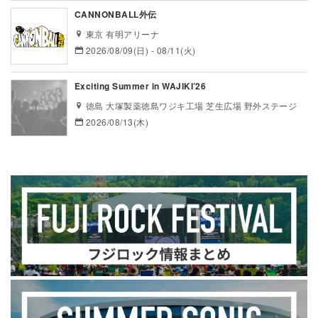
CANNONBALL外伝
東京 有明アリーナ
2026/08/09(日) - 08/11(火)
Exciting Summer in WAJIKI’26
徳島 大塚製薬徳島ワジキ工場 芝生広場 野外ステージ
2026/08/13(木)