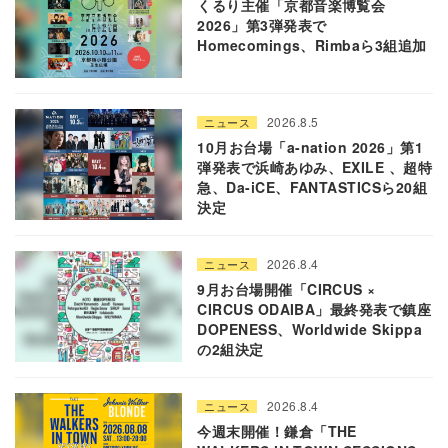
くるり主催「京都音楽博覧会
2026」第3弾発表で
Homecomings、Rimbaら3組追加
2026.8.5
ニュース
10月お台場「a-nation 2026」第1
弾発表で浜崎あゆみ、EXILE 、超特
急、Da-iCE、FANTASTICSら20組
決定
2026.8.4
ニュース
9月お台場開催「CIRCUS ×
CIRCUS ODAIBA」最終発表で鎮座
DOPENESS、Worldwide Skippa
の2組決定
2026.8.4
ニュース
今週末開催！鎌倉「THE