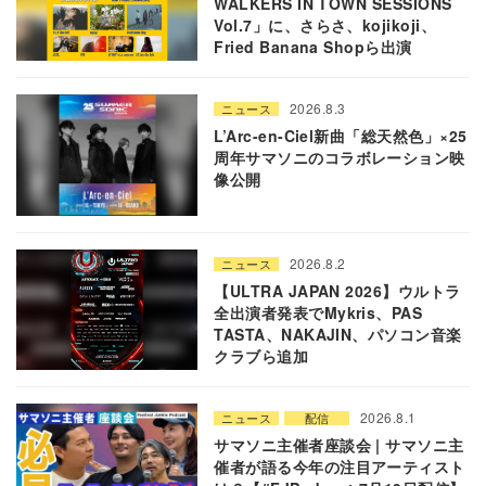
WALKERS IN TOWN SESSIONS
Vol.7」に、さらさ、kojikoji、
Fried Banana Shopら出演
2026.8.3
ニュース
L’Arc-en-Ciel新曲「総天然色」×25
周年サマソニのコラボレーション映
像公開
2026.8.2
ニュース
【ULTRA JAPAN 2026】ウルトラ
全出演者発表でMykris、PAS
TASTA、NAKAJIN、パソコン音楽
クラブら追加
2026.8.1
ニュース
配信
サマソニ主催者座談会 | サマソニ主
催者が語る今年の注目アーティスト