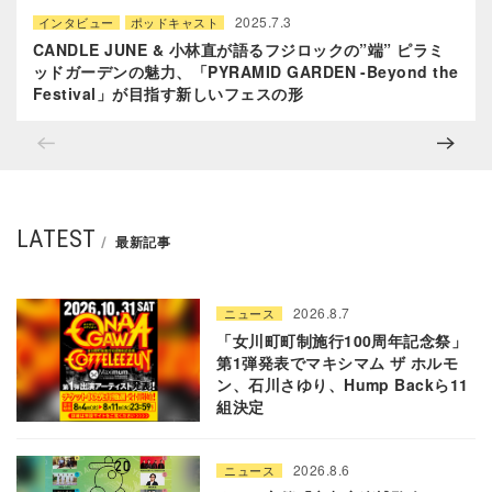
2025.7.3
インタビュー
ポッドキャスト
CANDLE JUNE & 小林直が語るフジロックの”端” ピラミ
ッドガーデンの魅力、「PYRAMID GARDEN -Beyond the
Festival」が目指す新しいフェスの形
LATEST
最新記事
2026.8.7
ニュース
「女川町町制施行100周年記念祭」
第1弾発表でマキシマム ザ ホルモ
ン、石川さゆり、Hump Backら11
組決定
2026.8.6
ニュース