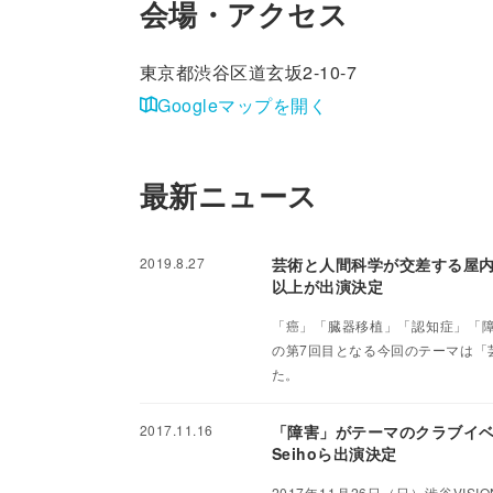
会場・アクセス
東京都渋谷区道玄坂2-10-7
Googleマップを開く
最新ニュース
2019.8.27
芸術と人間科学が交差する屋内型フェ
以上が出演決定
「癌」「臓器移植」「認知症」「障が
の第7回目となる今回のテーマは「芸
た。
2017.11.16
「障害」がテーマのクラブイベント「
Seihoら出演決定
2017年11月26日（日）渋谷VI