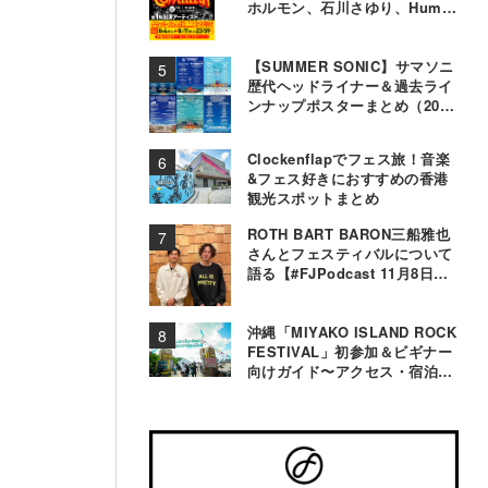
ホルモン、石川さゆり、Hump
Backら11組決定
【SUMMER SONIC】サマソニ
歴代ヘッドライナー＆過去ライ
ンナップポスターまとめ（2000
年〜2025年）
Clockenflapでフェス旅！音楽
&フェス好きにおすすめの香港
観光スポットまとめ
ROTH BART BARON三船雅也
さんとフェスティバルについて
語る【#FJPodcast 11月8日配
信】
沖縄「MIYAKO ISLAND ROCK
FESTIVAL」初参加＆ビギナー
向けガイド〜アクセス・宿泊・
観光事情＆お役立ちTips〜