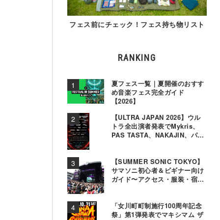
フェス前にチェック！フェス持ち物リスト
RANKING
夏フェス一覧｜夏開催のおすす
め音楽フェス完全ガイド
【2026】
【ULTRA JAPAN 2026】ウル
トラ全出演者発表でMykris、
PAS TASTA、NAKAJIN、パソ
コン音楽クラブら追加
【SUMMER SONIC TOKYO】
サマソニ初心者＆ビギナー向け
ガイド〜アクセス・服装・宿泊
事情〜
「女川町町制施行100周年記念
祭」第1弾発表でマキシマム ザ