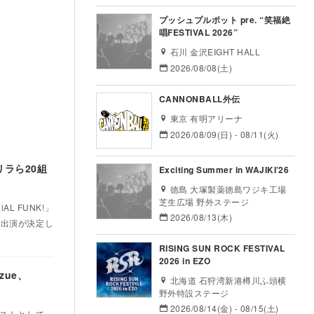
プッシュプルポット pre. “笑福絶
唱FESTIVAL 2026”
石川 金沢EIGHT HALL
2026/08/08(土)
CANNONBALL外伝
東京 有明アリーナ
2026/08/09(日) - 08/11(火)
リラら20組
Exciting Summer in WAJIKI’26
徳島 大塚製薬徳島ワジキ工場
芝生広場 野外ステージ
 FUNK!」
2026/08/13(木)
の出演が決定し
RISING SUN ROCK FESTIVAL
2026 in EZO
zue、
北海道 石狩湾新港樽川ふ頭横
野外特設ステージ
2026/08/14(金) - 08/15(土)
ティストとして、