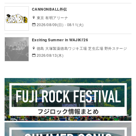
CANNONBALL外伝
東京 有明アリーナ
2026/08/09(日) - 08/11(火)
Exciting Summer in WAJIKI’26
徳島 大塚製薬徳島ワジキ工場 芝生広場 野外ステージ
2026/08/13(木)