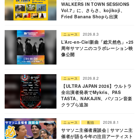
WALKERS IN TOWN SESSIONS
Vol.7」に、さらさ、kojikoji、
Fried Banana Shopら出演
2026.8.3
ニュース
L’Arc-en-Ciel新曲「総天然色」×25
周年サマソニのコラボレーション映
像公開
2026.8.2
ニュース
【ULTRA JAPAN 2026】ウルトラ
全出演者発表でMykris、PAS
TASTA、NAKAJIN、パソコン音楽
クラブら追加
2026.8.1
ニュース
配信
サマソニ主催者座談会 | サマソニ主
催者が語る今年の注目アーティスト