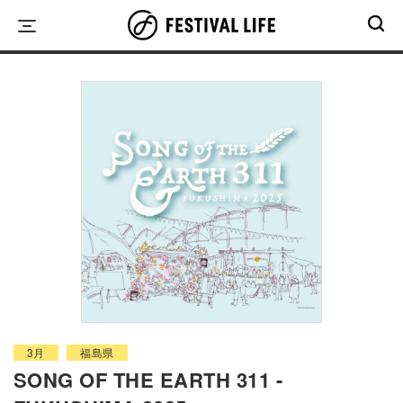
Skip
to
content
3月
福島県
SONG OF THE EARTH 311 -