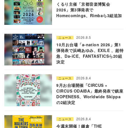
くるり主催「京都音楽博覧会
2026」第3弾発表で
Homecomings、Rimbaら3組追加
2026.8.5
ニュース
10月お台場「a-nation 2026」第1
弾発表で浜崎あゆみ、EXILE 、超特
急、Da-iCE、FANTASTICSら20組
決定
2026.8.4
ニュース
9月お台場開催「CIRCUS ×
CIRCUS ODAIBA」最終発表で鎮座
DOPENESS、Worldwide Skippa
の2組決定
2026.8.4
ニュース
今週末開催！鎌倉「THE