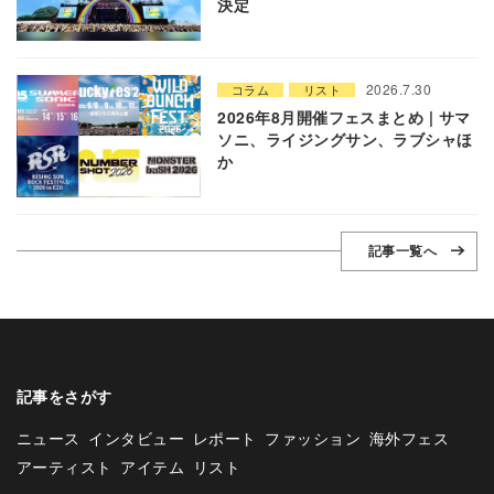
決定
2026.7.30
コラム
リスト
2026年8月開催フェスまとめ | サマ
ソニ、ライジングサン、ラブシャほ
か
記事一覧へ
記事をさがす
ニュース
インタビュー
レポート
ファッション
海外フェス
アーティスト
アイテム
リスト