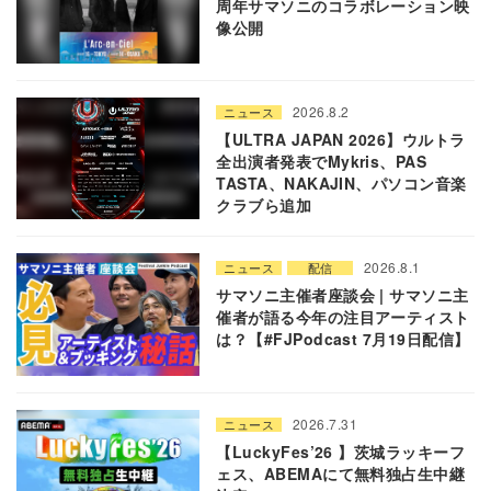
周年サマソニのコラボレーション映
像公開
2026.8.2
ニュース
【ULTRA JAPAN 2026】ウルトラ
全出演者発表でMykris、PAS
TASTA、NAKAJIN、パソコン音楽
クラブら追加
2026.8.1
ニュース
配信
サマソニ主催者座談会 | サマソニ主
催者が語る今年の注目アーティスト
は？【#FJPodcast 7月19日配信】
2026.7.31
ニュース
【LuckyFes’26 】茨城ラッキーフ
ェス、ABEMAにて無料独占生中継