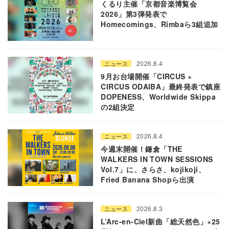
くるり主催「京都音楽博覧会
2026」第3弾発表で
Homecomings、Rimbaら3組追加
2026.8.4
ニュース
9月お台場開催「CIRCUS ×
CIRCUS ODAIBA」最終発表で鎮座
DOPENESS、Worldwide Skippa
の2組決定
2026.8.4
ニュース
今週末開催！鎌倉「THE
WALKERS IN TOWN SESSIONS
Vol.7」に、さらさ、kojikoji、
Fried Banana Shopら出演
2026.8.3
ニュース
L’Arc-en-Ciel新曲「総天然色」×25