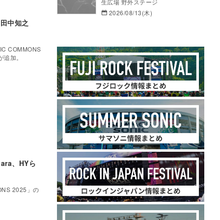
生広場 野外ステージ
2026/08/13(木)
、 田中知之
C COMMONS
が追加。
ara、HYら
NS 2025」の