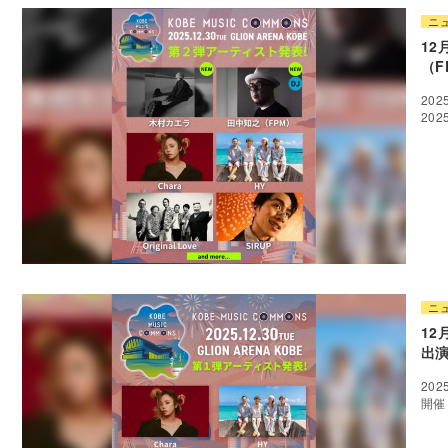
ニ
12
（F
20
20
ニ
12
出
202
開催