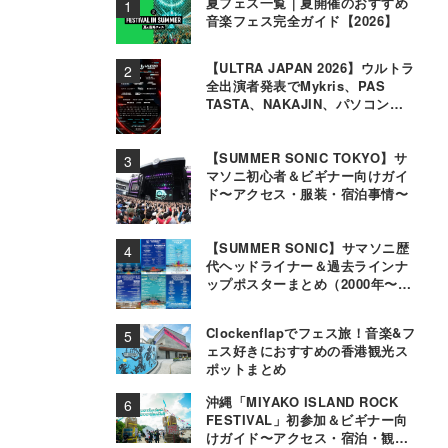
夏フェス一覧｜夏開催のおすすめ
音楽フェス完全ガイド【2026】
【ULTRA JAPAN 2026】ウルトラ
全出演者発表でMykris、PAS
TASTA、NAKAJIN、パソコン音
楽クラブら追加
【SUMMER SONIC TOKYO】サ
マソニ初心者＆ビギナー向けガイ
ド〜アクセス・服装・宿泊事情〜
【SUMMER SONIC】サマソニ歴
代ヘッドライナー＆過去ラインナ
ップポスターまとめ（2000年〜
2025年）
Clockenflapでフェス旅！音楽&フ
ェス好きにおすすめの香港観光ス
ポットまとめ
沖縄「MIYAKO ISLAND ROCK
FESTIVAL」初参加＆ビギナー向
けガイド〜アクセス・宿泊・観光