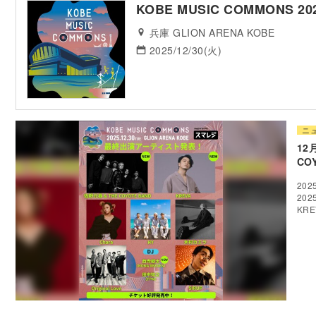
KOBE MUSIC COMMONS 20
兵庫 GLION ARENA KOBE
2025/12/30(火)
ニ
12
CO
20
20
KR