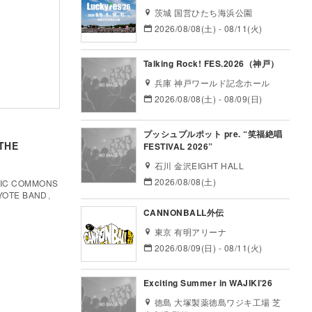
茨城 国営ひたち海浜公園
2026/08/08(土) - 08/11(火)
Talking Rock! FES.2026（神戸）
兵庫 神戸ワールド記念ホール
2026/08/08(土) - 08/09(日)
プッシュプルポット pre. “笑福絶唱
THE
FESTIVAL 2026”
石川 金沢EIGHT HALL
2026/08/08(土)
C COMMONS
TE BAND、
CANNONBALL外伝
東京 有明アリーナ
2026/08/09(日) - 08/11(火)
Exciting Summer in WAJIKI’26
徳島 大塚製薬徳島ワジキ工場 芝