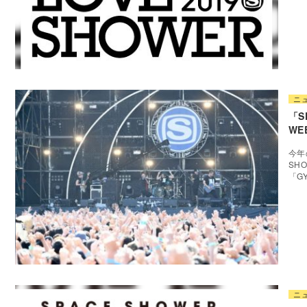
ニ
「S
WE
今年
SH
「G
ニ