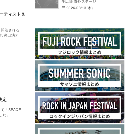
生広場 野外ステージ
2026/08/13(木)
演アーティスト＆
て開催される
」の第3弾出演アー
決定
て「SPACE
定した。