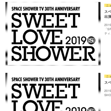
ニ
スペ
出
20
「SP
ティ
ニ
スペ
20
SHO