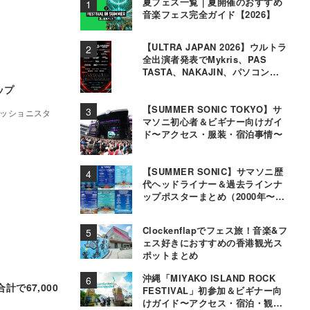
夏フェス一覧｜夏開催のおすすめ
音楽フェス完全ガイド【2026】
【ULTRA JAPAN 2026】ウルトラ
全出演者発表でMykris、PAS
TASTA、NAKAJIN、パソコン音
楽クラブら追加
ップ
【SUMMER SONIC TOKYO】サ
ファッショニスタ
マソニ初心者＆ビギナー向けガイ
ド〜アクセス・服装・宿泊事情〜
【SUMMER SONIC】サマソニ歴
代ヘッドライナー＆過去ラインナ
ップポスターまとめ（2000年〜
2025年）
Clockenflapでフェス旅！音楽&フ
ェス好きにおすすめの香港観光ス
ポットまとめ
沖縄「MIYAKO ISLAND ROCK
合計で67,000
FESTIVAL」初参加＆ビギナー向
けガイド〜アクセス・宿泊・観光