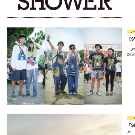
ス
【S
「S
24
ニ
「S
人