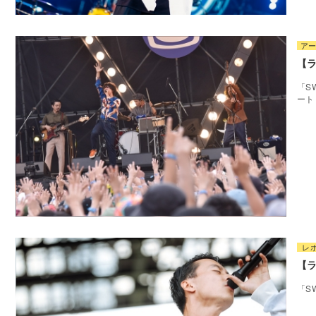
ア
【ラ
「S
ート
レ
【ラ
「S