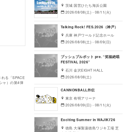
茨城 国営ひたち海浜公園
2026/08/08(土) - 08/11(火)
Talking Rock! FES.2026（神戸）
兵庫 神戸ワールド記念ホール
2026/08/08(土) - 08/09(日)
プッシュプルポット pre. “笑福絶唱
、
FESTIVAL 2026”
石川 金沢EIGHT HALL
2026/08/08(土)
される「SPACE
：ラブシャ）の第4弾
CANNONBALL外伝
東京 有明アリーナ
2026/08/09(日) - 08/11(火)
Exciting Summer in WAJIKI’26
徳島 大塚製薬徳島ワジキ工場 芝