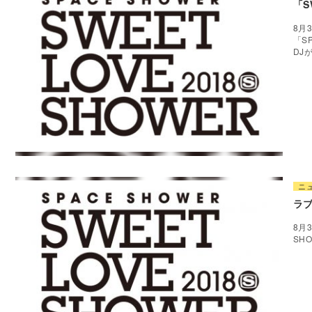
「S
8月
「S
DJ
ニ
ラ
8月
SH