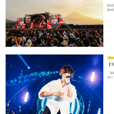
8月
SH
ア
【ラ
「SW
ポー