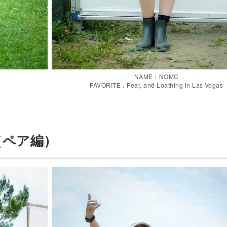
NAME：NOMC
ン
FAVORITE：Fear, and Loathing in Las Vegas
（ペア編）