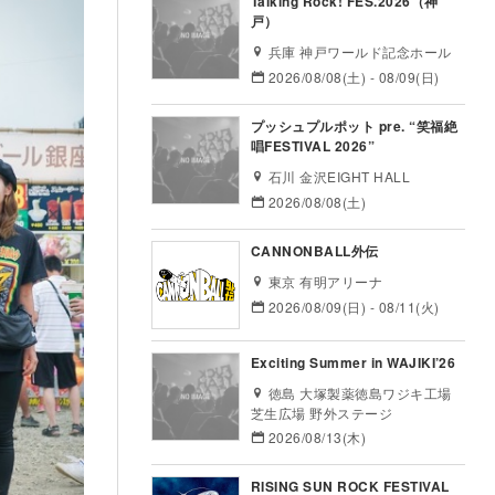
Talking Rock! FES.2026（神
戸）
兵庫 神戸ワールド記念ホール
2026/08/08(土) - 08/09(日)
プッシュプルポット pre. “笑福絶
唱FESTIVAL 2026”
石川 金沢EIGHT HALL
2026/08/08(土)
CANNONBALL外伝
東京 有明アリーナ
2026/08/09(日) - 08/11(火)
Exciting Summer in WAJIKI’26
徳島 大塚製薬徳島ワジキ工場
芝生広場 野外ステージ
2026/08/13(木)
RISING SUN ROCK FESTIVAL