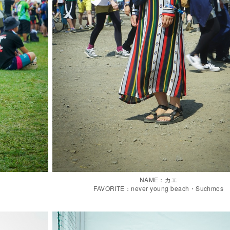
NAME：カエ
FAVORITE：never young beach・Suchmos