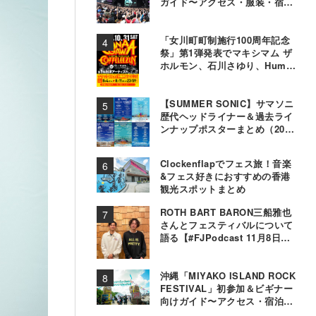
ガイド〜アクセス・服装・宿泊
事情〜
「女川町町制施行100周年記念
祭」第1弾発表でマキシマム ザ
ホルモン、石川さゆり、Hump
Backら11組決定
【SUMMER SONIC】サマソニ
歴代ヘッドライナー＆過去ライ
ンナップポスターまとめ（2000
年〜2025年）
Clockenflapでフェス旅！音楽
&フェス好きにおすすめの香港
観光スポットまとめ
ROTH BART BARON三船雅也
さんとフェスティバルについて
語る【#FJPodcast 11月8日配
信】
沖縄「MIYAKO ISLAND ROCK
FESTIVAL」初参加＆ビギナー
向けガイド〜アクセス・宿泊・
観光事情＆お役立ちTips〜