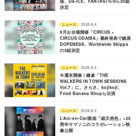
急、Da-iCE、FANTASTICSら20組
決定
2026.8.4
ニュース
9月お台場開催「CIRCUS ×
CIRCUS ODAIBA」最終発表で鎮座
DOPENESS、Worldwide Skippa
の2組決定
2026.8.4
ニュース
今週末開催！鎌倉「THE
WALKERS IN TOWN SESSIONS
Vol.7」に、さらさ、kojikoji、
Fried Banana Shopら出演
2026.8.3
ニュース
L’Arc-en-Ciel新曲「総天然色」×25
周年サマソニのコラボレーション映
像公開