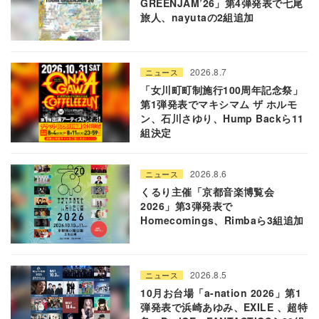
GREENJAM’26」第4弾発表で七尾
旅人、nayutaの2組追加
2026.8.7
ニュース
「女川町町制施行100周年記念祭」
第1弾発表でマキシマム ザ ホルモ
ン、石川さゆり、Hump Backら11
組決定
2026.8.6
ニュース
くるり主催「京都音楽博覧会
2026」第3弾発表で
Homecomings、Rimbaら3組追加
2026.8.5
ニュース
10月お台場「a-nation 2026」第1
弾発表で浜崎あゆみ、EXILE 、超特