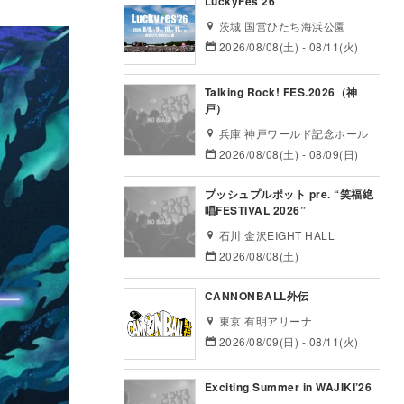
LuckyFes’26
茨城 国営ひたち海浜公園
2026/08/08(土) - 08/11(火)
Talking Rock! FES.2026（神
戸）
兵庫 神戸ワールド記念ホール
2026/08/08(土) - 08/09(日)
プッシュプルポット pre. “笑福絶
唱FESTIVAL 2026”
石川 金沢EIGHT HALL
2026/08/08(土)
CANNONBALL外伝
東京 有明アリーナ
2026/08/09(日) - 08/11(火)
Exciting Summer in WAJIKI’26