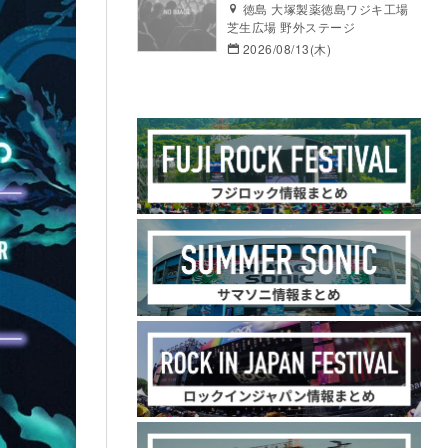
徳島 大塚製薬徳島ワジキ工場
芝生広場 野外ステージ
2026/08/13(木)