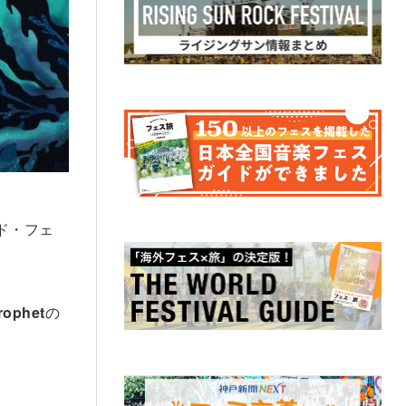
ード・フェ
rophet
の