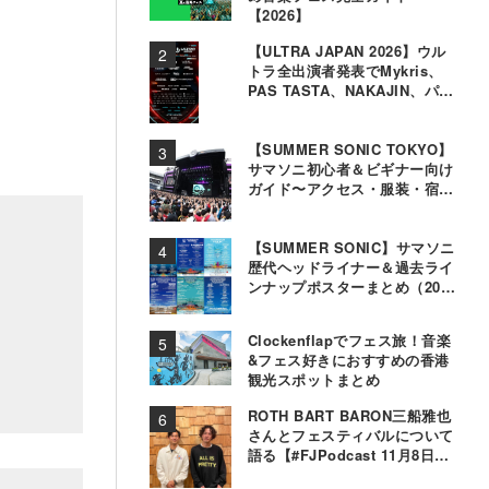
【2026】
【ULTRA JAPAN 2026】ウル
トラ全出演者発表でMykris、
PAS TASTA、NAKAJIN、パソ
コン音楽クラブら追加
【SUMMER SONIC TOKYO】
サマソニ初心者＆ビギナー向け
ガイド〜アクセス・服装・宿泊
事情〜
【SUMMER SONIC】サマソニ
歴代ヘッドライナー＆過去ライ
ンナップポスターまとめ（2000
年〜2025年）
Clockenflapでフェス旅！音楽
&フェス好きにおすすめの香港
観光スポットまとめ
ROTH BART BARON三船雅也
さんとフェスティバルについて
語る【#FJPodcast 11月8日配
信】