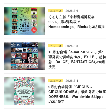
2026.8.6
ニュース
くるり主催「京都音楽博覧会
2026」第3弾発表で
Homecomings、Rimbaら3組追加
2026.8.5
ニュース
10月お台場「a-nation 2026」第1
弾発表で浜崎あゆみ、EXILE 、超特
急、Da-iCE、FANTASTICSら20組
決定
2026.8.4
ニュース
9月お台場開催「CIRCUS ×
CIRCUS ODAIBA」最終発表で鎮座
DOPENESS、Worldwide Skippa
の2組決定