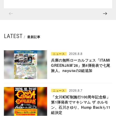
LATEST
最新記事
2026.8.8
ニュース
兵庫の無料ローカルフェス「ITAMI
GREENJAM’26」第4弾発表で七尾
旅人、nayutaの2組追加
2026.8.7
ニュース
「女川町町制施行100周年記念祭」
第1弾発表でマキシマム ザ ホルモ
ン、石川さゆり、Hump Backら11
組決定