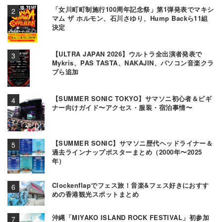
「女川町町制施行100周年記念祭」第1弾発表でマキシ
マム ザ ホルモン、石川さゆり、Hump Backら11組
決定
【ULTRA JAPAN 2026】ウルトラ全出演者発表で
Mykris、PAS TASTA、NAKAJIN、パソコン音楽クラ
ブら追加
【SUMMER SONIC TOKYO】サマソニ初心者＆ビギ
ナー向けガイド〜アクセス・服装・宿泊事情〜
【SUMMER SONIC】サマソニ歴代ヘッドライナー＆
過去ラインナップポスターまとめ（2000年〜2025
年）
Clockenflapでフェス旅！音楽&フェス好きにおすす
めの香港観光スポットまとめ
沖縄「MIYAKO ISLAND ROCK FESTIVAL」初参加