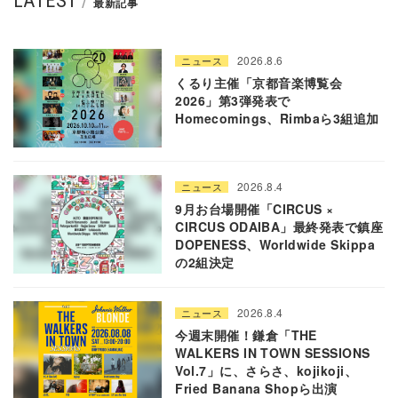
LATEST
最新記事
2026.8.6
ニュース
くるり主催「京都音楽博覧会
2026」第3弾発表で
Homecomings、Rimbaら3組追加
2026.8.4
ニュース
9月お台場開催「CIRCUS ×
CIRCUS ODAIBA」最終発表で鎮座
DOPENESS、Worldwide Skippa
の2組決定
2026.8.4
ニュース
今週末開催！鎌倉「THE
WALKERS IN TOWN SESSIONS
Vol.7」に、さらさ、kojikoji、
Fried Banana Shopら出演