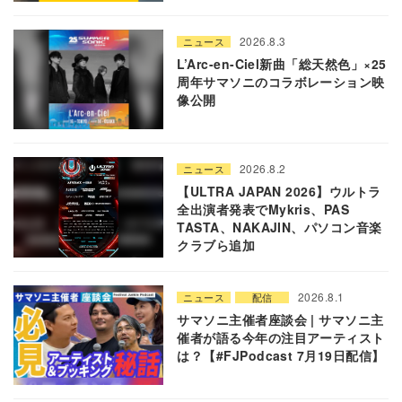
2026.8.3
ニュース
L’Arc-en-Ciel新曲「総天然色」×25
周年サマソニのコラボレーション映
像公開
2026.8.2
ニュース
【ULTRA JAPAN 2026】ウルトラ
全出演者発表でMykris、PAS
TASTA、NAKAJIN、パソコン音楽
クラブら追加
2026.8.1
ニュース
配信
サマソニ主催者座談会 | サマソニ主
催者が語る今年の注目アーティスト
は？【#FJPodcast 7月19日配信】