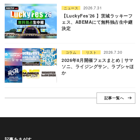
2026.7.31
ニュース
【LuckyFes’26 】茨城ラッキーフ
ェス、ABEMAにて無料独占生中継
決定
2026.7.30
コラム
リスト
2026年8月開催フェスまとめ | サマ
ソニ、ライジングサン、ラブシャほ
か
記事一覧へ
記事をさがす