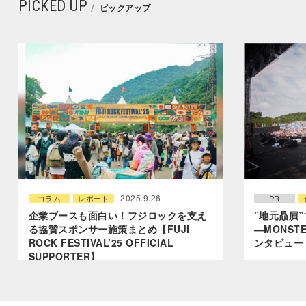
PICKED UP
ピックアップ
2025.9.26
コラム
レポート
PR
企業ブースも面白い！フジロックを支え
”地元贔屓
る協賛スポンサー施策まとめ【FUJI
―MONST
ROCK FESTIVAL’25 OFFICIAL
ンタビュー
SUPPORTER】