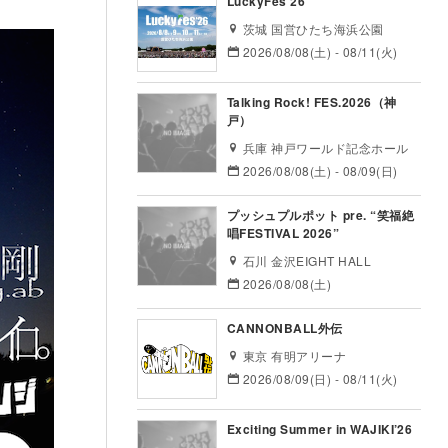
LuckyFes’26
茨城 国営ひたち海浜公園
2026/08/08(土) - 08/11(火)
Talking Rock! FES.2026（神
戸）
兵庫 神戸ワールド記念ホール
2026/08/08(土) - 08/09(日)
プッシュプルポット pre. “笑福絶
唱FESTIVAL 2026”
石川 金沢EIGHT HALL
2026/08/08(土)
CANNONBALL外伝
東京 有明アリーナ
2026/08/09(日) - 08/11(火)
Exciting Summer in WAJIKI’26