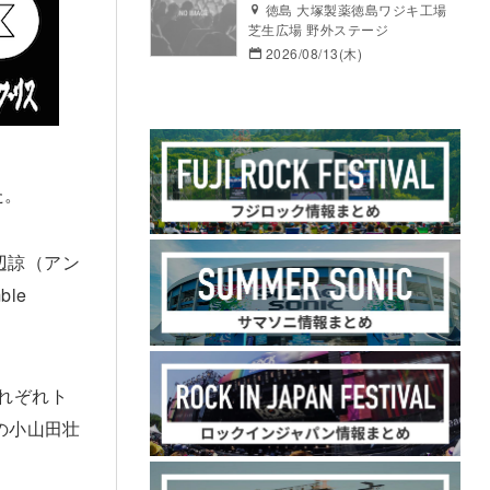
徳島 大塚製薬徳島ワジキ工場
芝生広場 野外ステージ
2026/08/13(木)
た。
渡辺諒（アン
le
それぞれト
の小山田壮