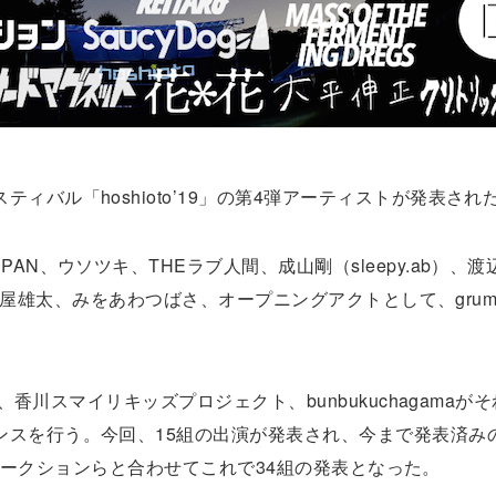
ィバル「hoshioto’19」の第4弾アーティストが発表され
AN、ウソツキ、THEラブ人間、成山剛（sleepy.ab）、
。、土屋雄太、みをあわつばさ、オープニングアクトとして、grumb
ー、香川スマイリキッズプロジェクト、bunbukuchagamaが
ンスを行う。今回、15組の出演が発表され、今まで発表済み
ココロオークションらと合わせてこれで34組の発表となった。