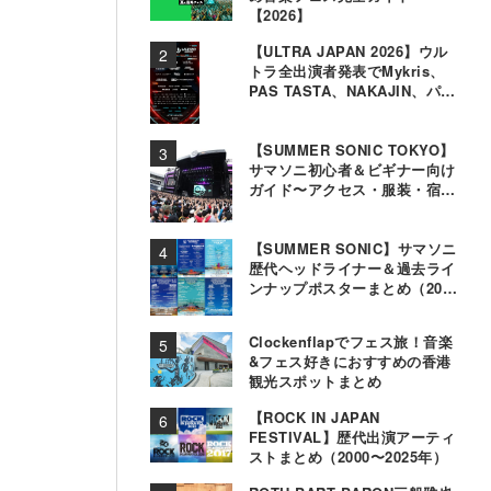
【2026】
【ULTRA JAPAN 2026】ウル
トラ全出演者発表でMykris、
PAS TASTA、NAKAJIN、パソ
コン音楽クラブら追加
【SUMMER SONIC TOKYO】
サマソニ初心者＆ビギナー向け
ガイド〜アクセス・服装・宿泊
事情〜
【SUMMER SONIC】サマソニ
歴代ヘッドライナー＆過去ライ
ンナップポスターまとめ（2000
年〜2025年）
Clockenflapでフェス旅！音楽
&フェス好きにおすすめの香港
観光スポットまとめ
【ROCK IN JAPAN
FESTIVAL】歴代出演アーティ
ストまとめ（2000〜2025年）