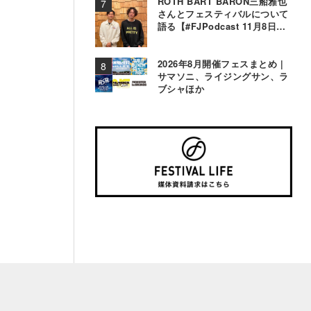
ROTH BART BARON三船雅也
さんとフェスティバルについて
語る【#FJPodcast 11月8日配
信】
2026年8月開催フェスまとめ |
サマソニ、ライジングサン、ラ
ブシャほか