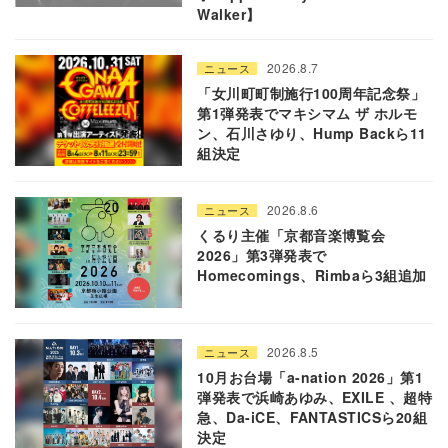
Walker】
2026.8.7
ニュース
「女川町町制施行100周年記念祭」
第1弾発表でマキシマム ザ ホルモ
ン、石川さゆり、Hump Backら11
組決定
2026.8.6
ニュース
くるり主催「京都音楽博覧会
2026」第3弾発表で
Homecomings、Rimbaら3組追加
2026.8.5
ニュース
10月お台場「a-nation 2026」第1
弾発表で浜崎あゆみ、EXILE 、超特
急、Da-iCE、FANTASTICSら20組
決定