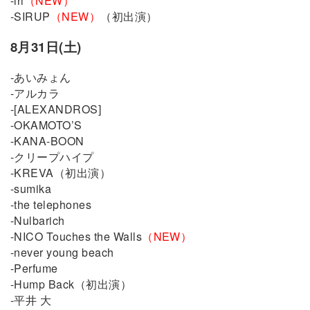
-iri
（NEW）
-SIRUP
（NEW）
（初出演）
8月31日(土)
-あいみょん
-アルカラ
-[ALEXANDROS]
-OKAMOTO’S
-KANA-BOON
-クリープハイプ
-KREVA（初出演）
-sumika
-the telephones
-Nulbarich
-NICO Touches the Walls
（NEW）
-never young beach
-Perfume
-Hump Back（初出演）
-平井 大