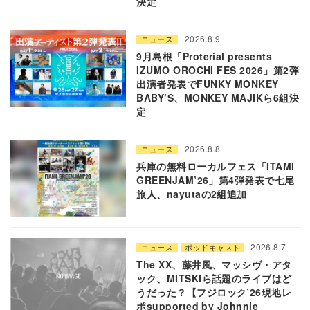
決定
2026.8.9
ニュース
9月島根「Proterial presents
IZUMO OROCHI FES 2026」第2弾
出演者発表でFUNKY MONKEY
BΛBY’S、MONKEY MAJIKら6組決
定
2026.8.8
ニュース
兵庫の無料ローカルフェス「ITAMI
GREENJAM’26」第4弾発表で七尾
旅人、nayutaの2組追加
2026.8.7
ニュース
ポッドキャスト
The XX、藤井風、マッシヴ・アタ
ック、MITSKIら話題のライブはど
うだった？【フジロック’26現地レ
ポsupported by Johnnie