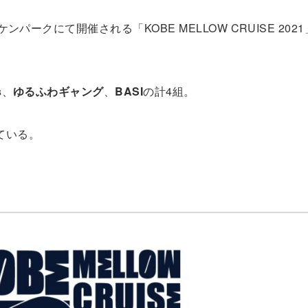
ケンパークにて開催される「KOBE MELLOW CRUISE 202
s
、
ゆるふわギャング
、
BASI
の計4組。
ている。