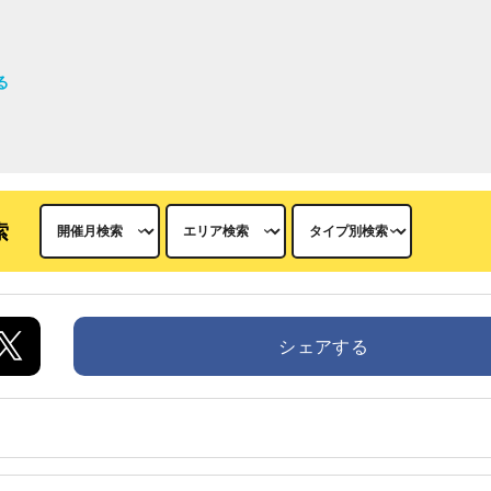
る
索
シェアする