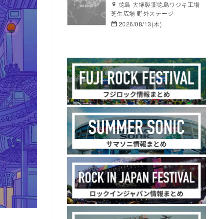
徳島 大塚製薬徳島ワジキ工場
芝生広場 野外ステージ
2026/08/13(木)