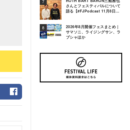
ROTH BART BARON三船雅也
さんとフェスティバルについて
語る【#FJPodcast 11月8日配
信】
2026年8月開催フェスまとめ |
サマソニ、ライジングサン、ラ
ブシャほか