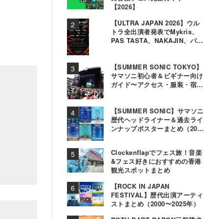
【2026】
【ULTRA JAPAN 2026】ウル
トラ全出演者発表でMykris、
PAS TASTA、NAKAJIN、パソ
コン音楽クラブら追加
【SUMMER SONIC TOKYO】
サマソニ初心者＆ビギナー向け
ガイド〜アクセス・服装・宿泊
事情〜
【SUMMER SONIC】サマソニ
歴代ヘッドライナー＆過去ライ
ンナップポスターまとめ（2000
年〜2025年）
Clockenflapでフェス旅！音楽
&フェス好きにおすすめの香港
観光スポットまとめ
【ROCK IN JAPAN
FESTIVAL】歴代出演アーティ
ストまとめ（2000〜2025年）