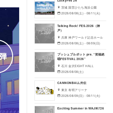
LuckyFes’26
茨城 国営ひたち海浜公園
2026/08/08(土) - 08/11(火)
Talking Rock! FES.2026（神
戸）
兵庫 神戸ワールド記念ホール
2026/08/08(土) - 08/09(日)
プッシュプルポット pre. “笑福絶
唱FESTIVAL 2026”
石川 金沢EIGHT HALL
2026/08/08(土)
CANNONBALL外伝
東京 有明アリーナ
2026/08/09(日) - 08/11(火)
Exciting Summer in WAJIKI’26