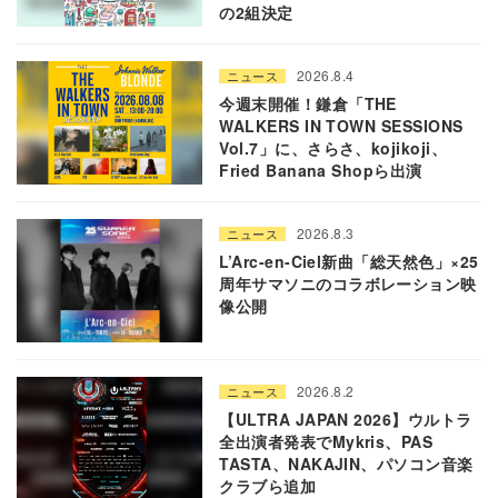
の2組決定
2026.8.4
ニュース
今週末開催！鎌倉「THE
WALKERS IN TOWN SESSIONS
Vol.7」に、さらさ、kojikoji、
Fried Banana Shopら出演
2026.8.3
ニュース
L’Arc-en-Ciel新曲「総天然色」×25
周年サマソニのコラボレーション映
像公開
2026.8.2
ニュース
【ULTRA JAPAN 2026】ウルトラ
全出演者発表でMykris、PAS
TASTA、NAKAJIN、パソコン音楽
クラブら追加