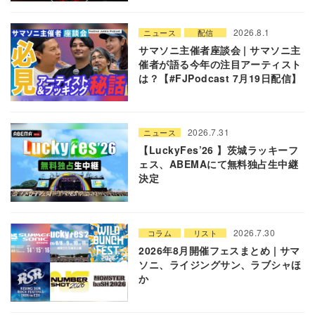
2026.8.1
ニュース
配信
サマソニ主催者座談会 | サマソニ主
催者が語る今年の注目アーティスト
は？【#FJPodcast 7月19日配信】
2026.7.31
ニュース
【LuckyFes’26 】茨城ラッキーフ
ェス、ABEMAにて無料独占生中継
決定
2026.7.30
コラム
リスト
2026年8月開催フェスまとめ | サマ
ソニ、ライジングサン、ラブシャほ
か