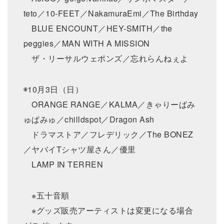
teto／10-FEET／NakamuraEmi／The Birthday
BLUE ENCOUNT／HEY-SMITH／the
peggies／MAN WITH A MISSION
ザ・リーサルウェポンズ／忘れらんねぇよ
◉10月3日（日）
ORANGE RANGE／KALMA／きゃりーぱみ
ゅぱみゅ／chilldspot／Dragon Ash
ドラマストア／フレデリック／The BONEZ
／ヤバイTシャツ屋さん／優里
LAMP IN TERREN
※五十音順
※グッズ販売アーティストは変更になる場合