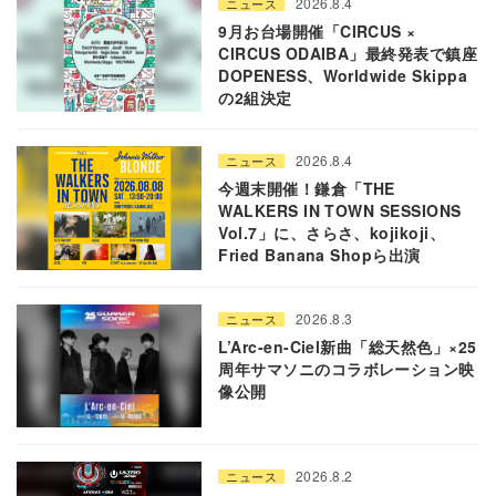
2026.8.4
ニュース
9月お台場開催「CIRCUS ×
CIRCUS ODAIBA」最終発表で鎮座
DOPENESS、Worldwide Skippa
の2組決定
2026.8.4
ニュース
今週末開催！鎌倉「THE
WALKERS IN TOWN SESSIONS
Vol.7」に、さらさ、kojikoji、
Fried Banana Shopら出演
2026.8.3
ニュース
L’Arc-en-Ciel新曲「総天然色」×25
周年サマソニのコラボレーション映
像公開
2026.8.2
ニュース