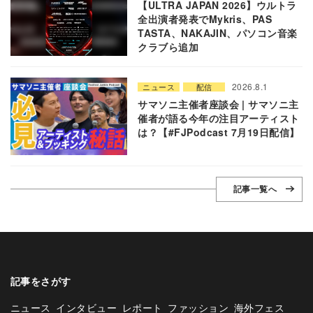
【ULTRA JAPAN 2026】ウルトラ
全出演者発表でMykris、PAS
TASTA、NAKAJIN、パソコン音楽
クラブら追加
2026.8.1
ニュース
配信
サマソニ主催者座談会 | サマソニ主
催者が語る今年の注目アーティスト
は？【#FJPodcast 7月19日配信】
記事一覧へ
記事をさがす
ニュース
インタビュー
レポート
ファッション
海外フェス