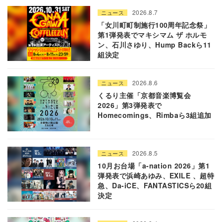
2026.8.7
ニュース
「女川町町制施行100周年記念祭」
第1弾発表でマキシマム ザ ホルモ
ン、石川さゆり、Hump Backら11
組決定
2026.8.6
ニュース
くるり主催「京都音楽博覧会
2026」第3弾発表で
Homecomings、Rimbaら3組追加
2026.8.5
ニュース
10月お台場「a-nation 2026」第1
弾発表で浜崎あゆみ、EXILE 、超特
急、Da-iCE、FANTASTICSら20組
決定