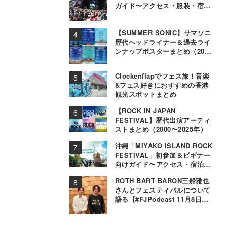
ガイド〜アクセス・服装・宿泊
事情〜
【SUMMER SONIC】サマソニ
歴代ヘッドライナー＆過去ライ
ンナップポスターまとめ（2000
年〜2025年）
Clockenflapでフェス旅！音楽
&フェス好きにおすすめの香港
観光スポットまとめ
【ROCK IN JAPAN
FESTIVAL】歴代出演アーティ
ストまとめ（2000〜2025年）
沖縄「MIYAKO ISLAND ROCK
FESTIVAL」初参加＆ビギナー
向けガイド〜アクセス・宿泊・
観光事情＆お役立ちTips〜
ROTH BART BARON三船雅也
さんとフェスティバルについて
語る【#FJPodcast 11月8日配
信】