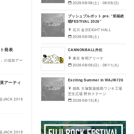
2026/08/08(土) - 08/09(日)
プッシュプルポット pre. “笑福絶
唱FESTIVAL 2026”
石川 金沢EIGHT HALL
2026/08/08(土)
スト発表
CANNONBALL外伝
東京 有明アリーナ
ER」の追加アー
2026/08/09(日) - 08/11(火)
Exciting Summer in WAJIKI’26
弾出演アーティ
徳島 大塚製薬徳島ワジキ工場
芝生広場 野外ステージ
ACK 2019
2026/08/13(木)
ACK 2019