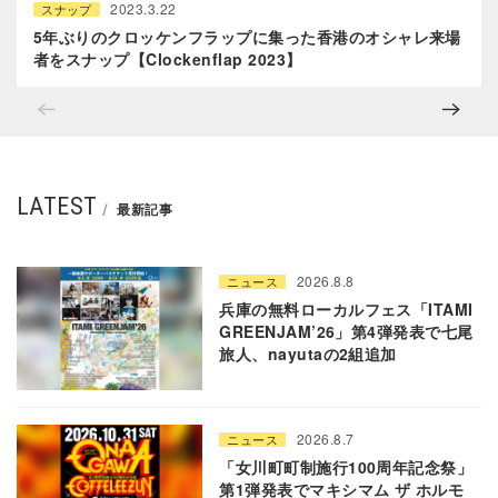
2023.3.22
スナップ
5年ぶりのクロッケンフラップに集った香港のオシャレ来場
者をスナップ【Clockenflap 2023】
LATEST
最新記事
2026.8.8
ニュース
兵庫の無料ローカルフェス「ITAMI
GREENJAM’26」第4弾発表で七尾
旅人、nayutaの2組追加
2026.8.7
ニュース
「女川町町制施行100周年記念祭」
第1弾発表でマキシマム ザ ホルモ