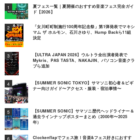
夏フェス一覧｜夏開催のおすすめ音楽フェス完全ガイ
ド【2026】
「女川町町制施行100周年記念祭」第1弾発表でマキシ
マム ザ ホルモン、石川さゆり、Hump Backら11組
決定
【ULTRA JAPAN 2026】ウルトラ全出演者発表で
Mykris、PAS TASTA、NAKAJIN、パソコン音楽クラ
ブら追加
【SUMMER SONIC TOKYO】サマソニ初心者＆ビギ
ナー向けガイド〜アクセス・服装・宿泊事情〜
【SUMMER SONIC】サマソニ歴代ヘッドライナー＆
過去ラインナップポスターまとめ（2000年〜2025
年）
Clockenflapでフェス旅！音楽&フェス好きにおすす