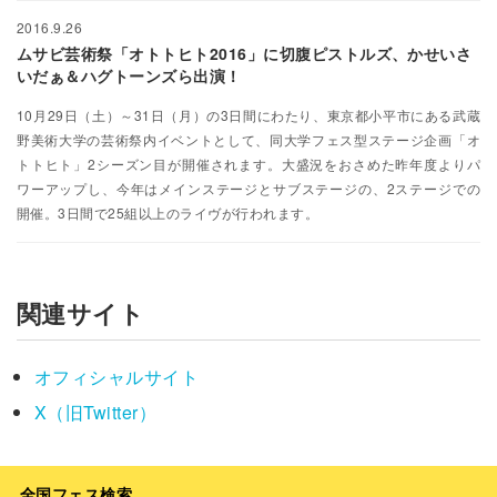
2016.9.26
ムサビ芸術祭「オトトヒト2016」に切腹ピストルズ、かせいさ
いだぁ＆ハグトーンズら出演！
10月29日（土）～31日（月）の3日間にわたり、東京都小平市にある武蔵
野美術大学の芸術祭内イベントとして、同大学フェス型ステージ企画「オ
トトヒト」2シーズン目が開催されます。大盛況をおさめた昨年度よりパ
ワーアップし、今年はメインステージとサブステージの、2ステージでの
開催。3日間で25組以上のライヴが行われます。
関連サイト
オフィシャルサイト
X（旧Twitter）
全国フェス検索