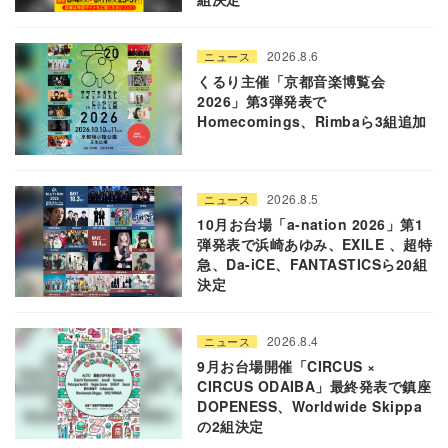
2026.8.6
ニュース
くるり主催「京都音楽博覧会
2026」第3弾発表で
Homecomings、Rimbaら3組追加
2026.8.5
ニュース
10月お台場「a-nation 2026」第1
弾発表で浜崎あゆみ、EXILE 、超特
急、Da-iCE、FANTASTICSら20組
決定
2026.8.4
ニュース
9月お台場開催「CIRCUS ×
CIRCUS ODAIBA」最終発表で鎮座
DOPENESS、Worldwide Skippa
の2組決定