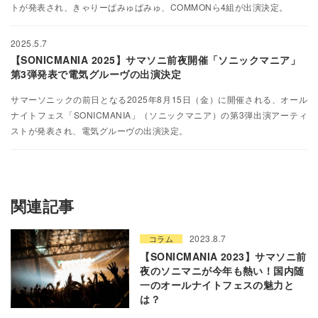
トが発表され、きゃりーぱみゅぱみゅ、COMMONら4組が出演決定。
2025.5.7
【SONICMANIA 2025】サマソニ前夜開催「ソニックマニア」
第3弾発表で電気グルーヴの出演決定
サマーソニックの前⽇となる2025年8⽉15⽇（⾦）に開催される、オール
ナイトフェス「SONICMANIA」（ソニックマニア）の第3弾出演アーティ
ストが発表され、電気グルーヴの出演決定。
関連記事
2023.8.7
コラム
【SONICMANIA 2023】サマソニ前
夜のソニマニが今年も熱い！国内随
一のオールナイトフェスの魅力と
は？