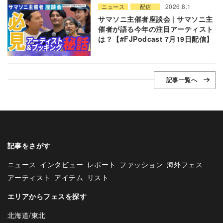
2026.8.1
ニュース
配信
サマソニ主催者座談会 | サマソニ主
催者が語る今年の注目アーティスト
は？【#FJPodcast 7月19日配信】
記事一覧へ
記事をさがす
ニュース
インタビュー
レポート
ファッション
海外フェス
アーティスト
アイテム
リスト
エリアからフェスを探す
北海道/東北