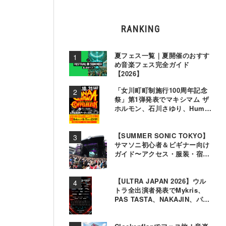
RANKING
夏フェス一覧｜夏開催のおすす
め音楽フェス完全ガイド
【2026】
「女川町町制施行100周年記念
祭」第1弾発表でマキシマム ザ
ホルモン、石川さゆり、Hump
Backら11組決定
【SUMMER SONIC TOKYO】
サマソニ初心者＆ビギナー向け
ガイド〜アクセス・服装・宿泊
事情〜
【ULTRA JAPAN 2026】ウル
トラ全出演者発表でMykris、
PAS TASTA、NAKAJIN、パソ
コン音楽クラブら追加