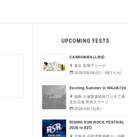
UPCOMING FESTS
CANNONBALL外伝
東京 有明アリーナ
2026/08/09(日) - 08/11(火)
Exciting Summer in WAJIKI’26
徳島 大塚製薬徳島ワジキ工場
芝生広場 野外ステージ
2026/08/13(木)
RISING SUN ROCK FESTIVAL
2026 in EZO
北海道 石狩湾新港樽川ふ頭横