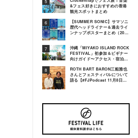
Clockenflapでフェス旅！音楽
&フェス好きにおすすめの香港
観光スポットまとめ
【SUMMER SONIC】サマソニ
歴代ヘッドライナー＆過去ライ
ンナップポスターまとめ（2000
年〜2025年）
沖縄「MIYAKO ISLAND ROCK
FESTIVAL」初参加＆ビギナー
向けガイド〜アクセス・宿泊・
観光事情＆お役立ちTips〜
ROTH BART BARON三船雅也
さんとフェスティバルについて
語る【#FJPodcast 11月8日配
信】