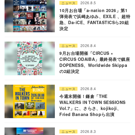
2026.8.5
ニュース
10月お台場「a-nation 2026」第1
弾発表で浜崎あゆみ、EXILE 、超特
急、Da-iCE、FANTASTICSら20組
決定
2026.8.4
ニュース
9月お台場開催「CIRCUS ×
CIRCUS ODAIBA」最終発表で鎮座
DOPENESS、Worldwide Skippa
の2組決定
2026.8.4
ニュース
今週末開催！鎌倉「THE
WALKERS IN TOWN SESSIONS
Vol.7」に、さらさ、kojikoji、
Fried Banana Shopら出演
2026.8.3
ニュース