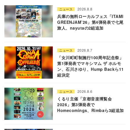
2026.8.8
ニュース
兵庫の無料ローカルフェス「ITAMI
GREENJAM’26」第4弾発表で七尾
旅人、nayutaの2組追加
2026.8.7
ニュース
「女川町町制施行100周年記念祭」
第1弾発表でマキシマム ザ ホルモ
ン、石川さゆり、Hump Backら11
組決定
2026.8.6
ニュース
くるり主催「京都音楽博覧会
2026」第3弾発表で
Homecomings、Rimbaら3組追加