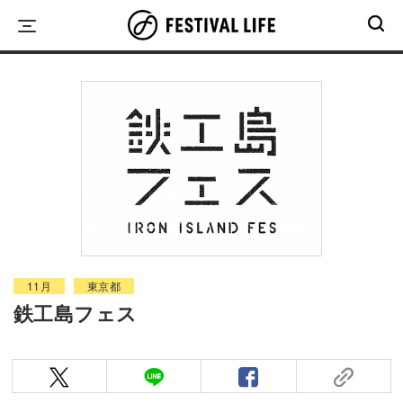
Skip
to
content
11月
東京都
鉄工島フェス