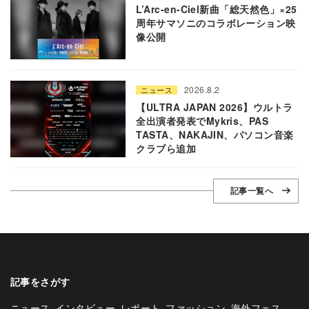
L’Arc-en-Ciel新曲「総天然色」×25
周年サマソニのコラボレーション映
像公開
2026.8.2
ニュース
【ULTRA JAPAN 2026】ウルトラ
全出演者発表でMykris、PAS
TASTA、NAKAJIN、パソコン音楽
クラブら追加
記事一覧へ
記事をさがす
ニュース
インタビュー
レポート
ファッション
海外フェス