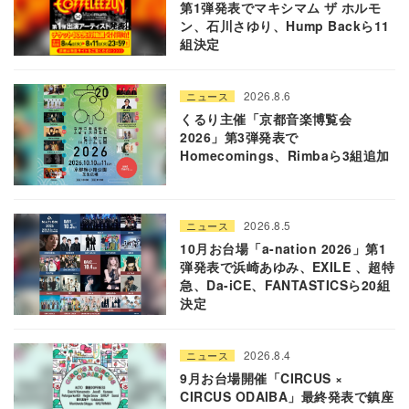
第1弾発表でマキシマム ザ ホルモ
ン、石川さゆり、Hump Backら11
組決定
2026.8.6
ニュース
くるり主催「京都音楽博覧会
2026」第3弾発表で
Homecomings、Rimbaら3組追加
2026.8.5
ニュース
10月お台場「a-nation 2026」第1
弾発表で浜崎あゆみ、EXILE 、超特
急、Da-iCE、FANTASTICSら20組
決定
2026.8.4
ニュース
9月お台場開催「CIRCUS ×
CIRCUS ODAIBA」最終発表で鎮座