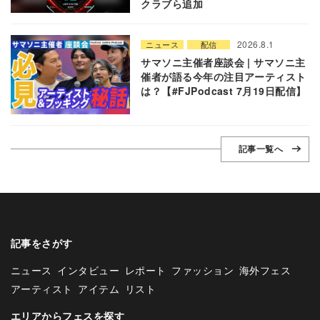
クラブら追加
2026.8.1
ニュース
配信
サマソニ主催者座談会 | サマソニ主
催者が語る今年の注目アーティスト
は？【#FJPodcast 7月19日配信】
記事一覧へ
記事をさがす
ニュース
インタビュー
レポート
ファッション
海外フェス
アーティスト
アイテム
リスト
エリアからフェスを探す