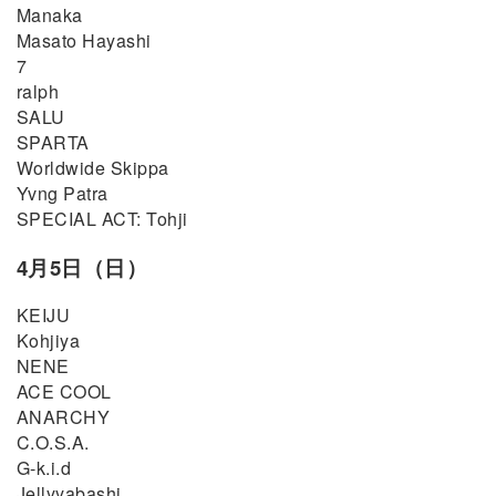
Manaka
Masato Hayashi
7
ralph
SALU
SPARTA
Worldwide Skippa
Yvng Patra
SPECIAL ACT: Tohji
4月5日（日）
KEIJU
Kohjiya
NENE
ACE COOL
ANARCHY
C.O.S.A.
G-k.i.d
Jellyyabashi