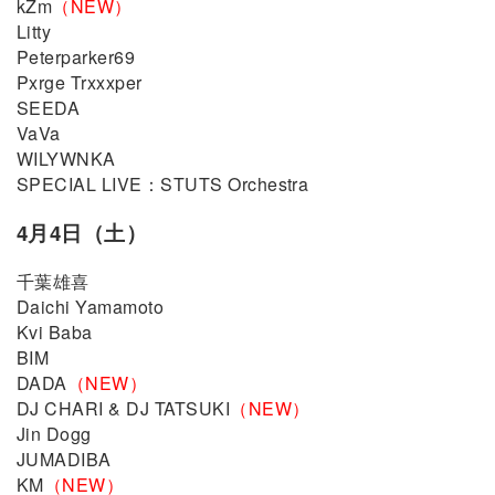
kZm
（NEW）
Litty
Peterparker69
Pxrge Trxxxper
SEEDA
VaVa
WILYWNKA
SPECIAL LIVE：STUTS Orchestra
4月4日（土）
千葉雄喜
Daichi Yamamoto
Kvi Baba
BIM
DADA
（NEW）
DJ CHARI & DJ TATSUKI
（NEW）
Jin Dogg
JUMADIBA
KM
（NEW）