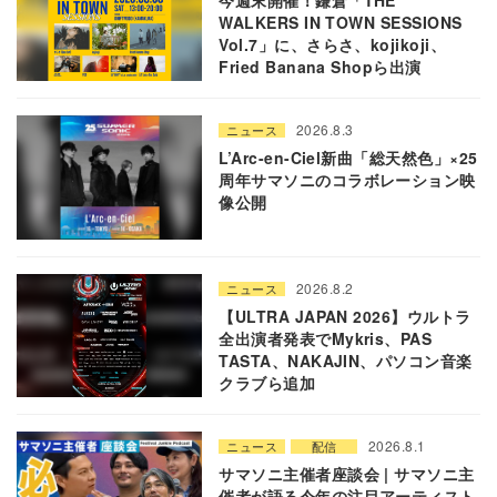
今週末開催！鎌倉「THE
WALKERS IN TOWN SESSIONS
Vol.7」に、さらさ、kojikoji、
Fried Banana Shopら出演
2026.8.3
ニュース
L’Arc-en-Ciel新曲「総天然色」×25
周年サマソニのコラボレーション映
像公開
2026.8.2
ニュース
【ULTRA JAPAN 2026】ウルトラ
全出演者発表でMykris、PAS
TASTA、NAKAJIN、パソコン音楽
クラブら追加
2026.8.1
ニュース
配信
サマソニ主催者座談会 | サマソニ主
催者が語る今年の注目アーティスト