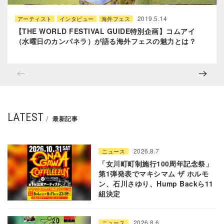
2019.5.14
アーティスト
インタビュー
海外フェス
【THE WORLD FESTIVAL GUIDE特別企画】コムアイ
（水曜日のカンパネラ）が語る海外フェスの魅力とは？
LATEST
最新記事
2026.8.7
ニュース
「女川町町制施行100周年記念祭」
第1弾発表でマキシマム ザ ホルモ
ン、石川さゆり、Hump Backら11
組決定
2026.8.6
ニュース