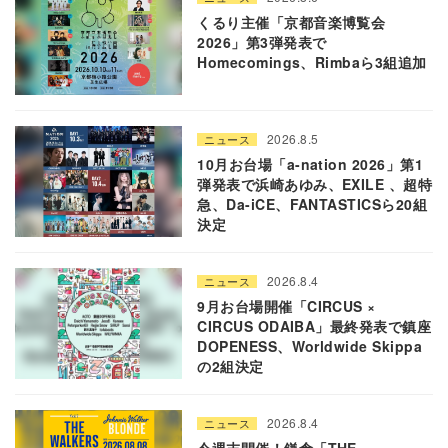
くるり主催「京都音楽博覧会
2026」第3弾発表で
Homecomings、Rimbaら3組追加
2026.8.5
ニュース
10月お台場「a-nation 2026」第1
弾発表で浜崎あゆみ、EXILE 、超特
急、Da-iCE、FANTASTICSら20組
決定
2026.8.4
ニュース
9月お台場開催「CIRCUS ×
CIRCUS ODAIBA」最終発表で鎮座
DOPENESS、Worldwide Skippa
の2組決定
2026.8.4
ニュース