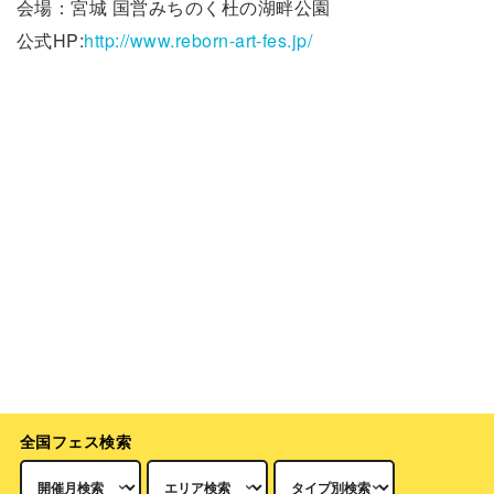
会場：宮城 国営みちのく杜の湖畔公園
公式HP:
http://www.reborn-art-fes.jp/
全国フェス検索