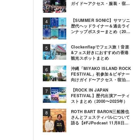
ガイド〜アクセス・服装・宿泊
事情〜
【SUMMER SONIC】サマソニ
歴代ヘッドライナー＆過去ライ
ンナップポスターまとめ（2000
年〜2025年）
Clockenflapでフェス旅！音楽
&フェス好きにおすすめの香港
観光スポットまとめ
沖縄「MIYAKO ISLAND ROCK
FESTIVAL」初参加＆ビギナー
向けガイド〜アクセス・宿泊・
観光事情＆お役立ちTips〜
【ROCK IN JAPAN
FESTIVAL】歴代出演アーティ
ストまとめ（2000〜2025年）
ROTH BART BARON三船雅也
さんとフェスティバルについて
語る【#FJPodcast 11月8日配
信】