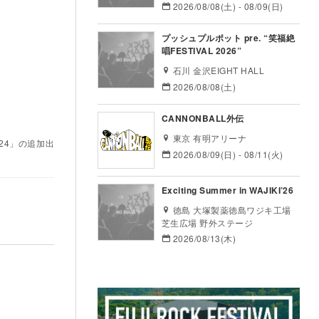
2026/08/08(土) - 08/09(日)
プッシュプルポット pre. “笑福絶
唱FESTIVAL 2026”
石川 金沢EIGHT HALL
2026/08/08(土)
CANNONBALL外伝
東京 有明アリーナ
024」の追加出
2026/08/09(日) - 08/11(火)
Exciting Summer in WAJIKI’26
徳島 大塚製薬徳島ワジキ工場
芝生広場 野外ステージ
2026/08/13(木)