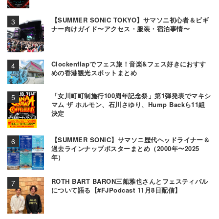
【SUMMER SONIC TOKYO】サマソニ初心者＆ビギ
ナー向けガイド〜アクセス・服装・宿泊事情〜
Clockenflapでフェス旅！音楽&フェス好きにおすす
めの香港観光スポットまとめ
「女川町町制施行100周年記念祭」第1弾発表でマキシ
マム ザ ホルモン、石川さゆり、Hump Backら11組
決定
【SUMMER SONIC】サマソニ歴代ヘッドライナー＆
過去ラインナップポスターまとめ（2000年〜2025
年）
ROTH BART BARON三船雅也さんとフェスティバル
について語る【#FJPodcast 11月8日配信】