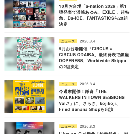
10月お台場「a-nation 2026」第1
弾発表で浜崎あゆみ、EXILE 、超特
急、Da-iCE、FANTASTICSら20組
決定
2026.8.4
ニュース
9月お台場開催「CIRCUS ×
CIRCUS ODAIBA」最終発表で鎮座
DOPENESS、Worldwide Skippa
の2組決定
2026.8.4
ニュース
今週末開催！鎌倉「THE
WALKERS IN TOWN SESSIONS
Vol.7」に、さらさ、kojikoji、
Fried Banana Shopら出演
2026.8.3
ニュース
L’Arc-en-Ciel新曲「総天然色」×25